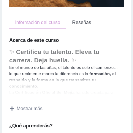
Información del curso
Reseñas
Acerca de este curso
✨
Certifica tu talento. Eleva tu
carrera. Deja huella.
✨
En el mundo de las uñas, el talento es solo el comienzo…
lo que realmente marca la diferencia es la
formación, el
respaldo y la forma en la que transmites tu
conocimiento
.
La
Certificación Oficial Sel Mejía
ha sido creada para
profesionales que no se conforman con lo básico, sino que
buscan
destacar, evolucionar y posicionarse como
Mostrar más
verdaderas expertas en la industria
💅🎓
A lo largo de esta certificación, no solo perfeccionarás
técnicas,
¿Qué aprenderás?
también desarrollarás una
visión profesional,