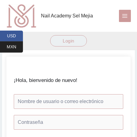
Ir
al
Nail Academy Sel Mejia
contenido
USD
Login
MXN
¡Hola, bienvenido de nuevo!